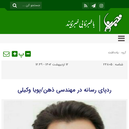
پ
گروه :
یادداشت
شناسه :
24805
12 اردیبهشت 1402 - 12:49
ردپای رسانه در مهندسی ذهن/پویا وکیلی