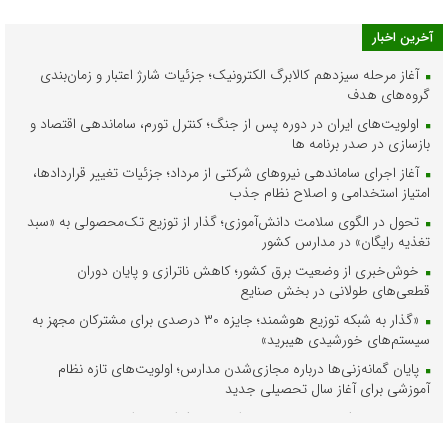
آخرین اخبار
آغاز مرحله سیزدهم کالابرگ الکترونیک؛ جزئیات شارژ اعتبار و زمان‌بندی
گروه‌های هدف
اولویت‌های ایران در دوره پس از جنگ؛ کنترل تورم، ساماندهی اقتصاد و
بازسازی در صدر برنامه ها
آغاز اجرای ساماندهی نیروهای شرکتی از مرداد؛ جزئیات تغییر قراردادها،
امتیاز استخدامی و اصلاح نظام جذب
تحول در الگوی سلامت دانش‌آموزی؛ گذار از توزیع تک‌محصولی به «سبد
تغذیه رایگان» در مدارس کشور
خوش‌خبری از وضعیت برق کشور؛ کاهش ناترازی و پایان دوران
قطعی‌های طولانی در بخش صنایع
«گذار به شبکه توزیع هوشمند؛ جایزه ۳۰ درصدی برای مشترکان مجهز به
سیستم‌های خورشیدی هیبرید»
پایان گمانه‌زنی‌ها درباره مجازی‌شدن مدارس؛ اولویت‌های تازه نظام
آموزشی برای آغاز سال تحصیلی جدید
مدیریت هوشمند زیرساخت‌های انرژی در شرایط بحرانی؛ دستاوردهای
استراتژیک منطقه ۸ عملیات انتقال گاز