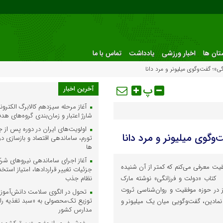
ستان ها
اخبار ورزشی
یادداشت
تماس با ما
»؛ گفت‌وگوی میلیونر و مرد دانا
پ
آخرین اخبار
آغاز مرحله سیزدهم کالابرگ الکترو
شارژ اعتبار و زمان‌بندی گروه‌های هد
اولویت‌های ایران در دوره پس از ج
وگوی میلیونر و مرد دانا
تورم، ساماندهی اقتصاد و بازسازی در
ها
آغاز اجرای ساماندهی نیروهای شرکت
قیت معرفی می‌کنم که کمتر از آن شنیده
جزئیات تغییر قراردادها، امتیاز استخ
 کتاب «دولت و فرزانگی» نوشته مارک
نظام جذب
مغز در حوزه موفقیت و روان‌شناسی ثروت
تحول در الگوی سلامت دانش‌آموزی؛
توزیع تک‌محصولی به «سبد تغذیه رای
نمادین، گفت‌وگویی میان یک میلیونر و
مدارس کشور