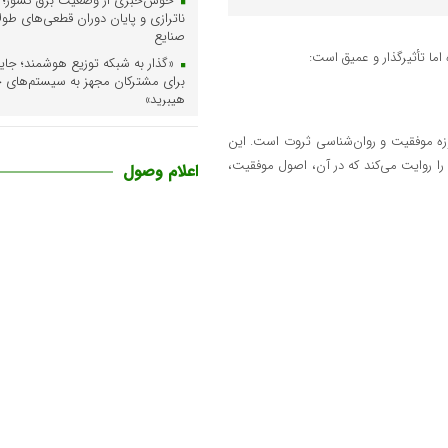
خوش‌خبری از وضعیت برق کشور؛
ناترازی و پایان دوران قطعی‌های طو
صنایع
ما تأثیرگذار و عمیق است:
برای مشترکان مجهز به سیستم‌های
هیبرید»
پایان گمانه‌زنی‌ها درباره مجازی‌ش
حوزه موفقیت و روان‌شناسی ثروت است. این
اولویت‌های تازه نظام آموزشی برای آ
تحصیلی جدید
را روایت می‌کند که در آن، اصول موفقیت،
اعلام وصول
مدیریت هوشمند زیرساخت‌های انر
انتقال گاز