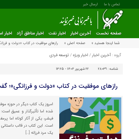
تماس با ما
ارسال خبر
صفحه نخست
آخرین اخبار
اخبار نفت
اخبار مناطق آزاد
اخبار ا
شما اینجا هستید »
صفحه اصلی »
رازهای موفقیت در کتاب «دولت و فرزانگی
گروه :
آخرین اخبار
/
اخبار ویژه
/
توسعه فردی
شناسه :
28039
22 شهریور 1404 - 13:25
رازهای موفقیت در کتاب «دولت و فرزانگی»؛ گفت‌
امروز یک کتاب دیگر در حوزه موف
شده اما تأثیرگذار و عمیق است:
فیشر، یکی از آثار کوتاه اما پر
است. این کتاب در قالب داستانی 
یک مرد فرزانه […]