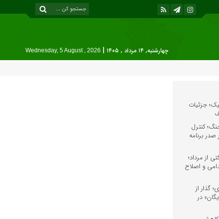
|
چهارشنبه, ۱۴ مرداد , ۱۴۰۵
Wednesday, 5 August , 2026
نیک؛ جزئیات
ف
نگ؛ کنترل
 صدر برنامه
ی از مرداد؛
دامی و اصلاح
 گذار از
گان» در