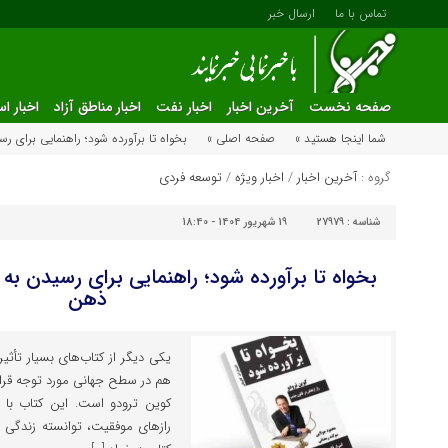
تماس با ما
ارسال خبر
صفحه نخست
آخرین اخبار
اخبار نفت
اخبار مناطق آزاد
اخبار ا
شما اینجا هستید »
صفحه اصلی »
بخواه تا برآورده شود؛ راهنمایی برای 
گروه :
آخرین اخبار
/
اخبار ویژه
/
توسعه فردی
شناسه :
27979
19 شهریور 1404 - 18:40
بخواه تا برآورده شود؛ راهنمایی برای رسیدن به
ذهن
یکی دیگر از کتاب‌های بسیار تأثی
هم در سطح جهانی مورد توجه قرار گ
کوین ترودو است. این کتاب با 
رازهای موفقیت، توانسته زندگی 