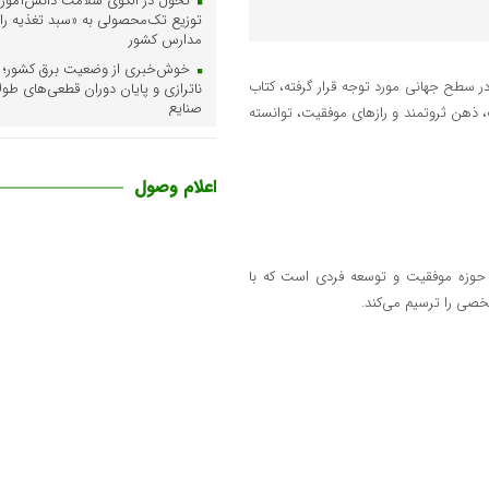
تحول در الگوی سلامت دانش‌آموزی؛
توزیع تک‌محصولی به «سبد تغذیه رای
مدارس کشور
خوش‌خبری از وضعیت برق کشور؛
در سطح جهانی مورد توجه قرار گرفته، کتاب
ناترازی و پایان دوران قطعی‌های طو
صنایع
ب، ذهن ثروتمند و رازهای موفقیت، توانسته
برای مشترکان مجهز به سیستم‌های
هیبرید»
اعلام وصول
پایان گمانه‌زنی‌ها درباره مجازی‌ش
اولویت‌های تازه نظام آموزشی برای آ
تحصیلی جدید
ار حوزه موفقیت و توسعه فردی است که با
صی را ترسیم می‌کند.