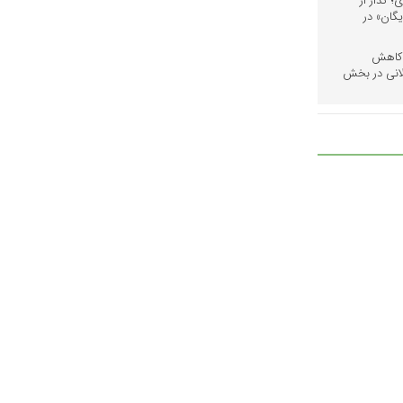
 گذار از
گان» در
 کاهش
لانی در بخش
«گذار به شبکه توزیع هوشمند؛ جایزه ۳۰ درصدی
 خورشیدی
دن مدارس؛
غاز سال