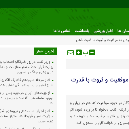
ستان ها
اخبار ورزشی
یادداشت
تماس با ما
رسیدن به موفقیت و ثروت با قدرت ذهن
پ
آخرین اخبار
وزیر نفت در روز خبرنگار: اصحاب رس
روایت‌گران خط مقدم مقاومت و تداوم
در روزهای جنگ و تحریم
 موفقیت و ثروت با قدرت
آغاز مرحله سیزدهم کالابرگ الکترو
شارژ اعتبار و زمان‌بندی گروه‌های هد
اولویت‌های ایران در دوره پس از ج
تورم، ساماندهی اقتصاد و بازسازی در
رگذار در حوزه موفقیت که هم در ایران و
ها
رفته، کتاب «بخواه تا برآورده شود» اثر
آغاز اجرای ساماندهی نیروهای شرکت
تمرکز بر قانون جذب، ذهن ثروتمند و
جزئیات تغییر قراردادها، امتیاز استخ
نظام جذب
بسیاری از خوانندگان را متحول کند.