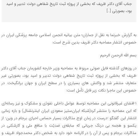
جناب آقاى دکتر ظریف که بخشى از پروژه ثبت تاریخ شفاهى دولت تدبیر و امید
بود، بصورتى […]
به گزارش خبرنما به نقل از جماران؛ متن بیانیه انجمن اسلامى جامعه پزشکى ایران در
خصوص انتشار مصاحبه دکتر ظریف بدین شرح است:
بسم الله الرحمن الرحیم
در روزهاى گذشته فایل صوتى مربوط به مصاحبه وزیر خارجه کشورمان جناب آقاى دکتر
ظریف که بخشى از پروژه ثبت تاریخ شفاهى دولت تدبیر و امید بود، بصورتى غیر
متعارف منتشر شد و واکنش هاى بسیارى را در سطح ایران و جهان برانگیخت. در
خصوص این ماجرا نکات زیر قابل تأمل است:
١-افشاى غیرقانونى این مصاحبه توسط عوامل داخلى نفوذی و مشکوک و نیز رسانه‌اى
که این مصاحبه را منتشر کرد(شبکه ایران‌ستیز سعودى ایران اینترنشنال) و بازه زمانى
انتشار این گفتگو -درست در زمان اوج مذاکرات بسیار حساس احیاى برجام در وین- از
یکسو و هجمه بى درنگ جریانى که سابقه‌ی ضدیّت با منافع ملی و کارشکنی در
مذاکرات برجام و پس از آن‌ را در کارنامه خود دارد به شخص دکتر محمدجواد ظریف و