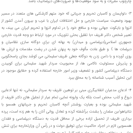
چارچوب مقررات و به سود موقعیت‌ها و ضرورت‌های دیپلماتیک باشد.
٣- دلواپسان و کاسبان تحریم و جریانى که خود متهم کارشکنى هاى متعدد در مسیر
بهبود وضعیت سیاست خارجى و حل اختلافات ایران با غرب و بیرون آمدن کشور از
انزوا و بایکوت جهانى بوده و منافع خود را در تداوم انزوا و تحریم ایران مى بیند، به
تعبیر شخص دکتر ظریف «با تقلیل بحثى تئوریک در مورد ارتباط دو وجه قدرت خارجى
جمهورى اسلامى(دیپلماسى و میدان) به بهانه اى براى دوگانه سازى نظامیان و
دیپلمات ها 》و طبق عادت مألوف خود به پنهان شدن در پشت مقدسات و ارزش ها
روى آورده و با دامن زدن به دوگانه جعلى ظریف-سلیمانى مى کوشد بجاى پاسخگویى
و پذیرش مسئولیت ناکامى ها، از محبوبیت سردار شهید سلیمانى براى کوبیدن
دستگاه دیپلماسى کشور و تضعیف وزیر امور خارجه استفاده کرده و حقایق موجود در
این تحلیل آسیب شناسانه را به محاق ببرد.
۴- ادعاى مدعیان انقلابیگرى مبنى بر توهین ظریف به سردار سلیمانى، نه تنها ادعایى
دروغ و کذب محض است بلکه یک وارونه نمایى تمام عیار از تجلیل هاى دکتر ظریف از
شهید سلیمانى بوده و بعبارت روشنتر آنچه کاسبان تحریم و جریانهاى همسو با
نتانیاهو/بن سلمان را بشدت برآشفته کرده و تعادل روانى آنان را به هم زده است، پرده
بردارى ظریف از تحمیل اراده برخى از محافل قدرت به دستگاه دیپلماسى و فقدان
همسویى لازم در اجزاء حاکمیت براى توفیق دولت و در رأس آن وزارتخارجه براى تنش
زدایى در منطقه، موفقیت برجام و لغو کامل تحریم هاست.