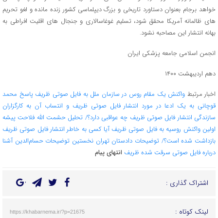
خواهد برجام بعنوان دستاورد تاریخى و بزرگ دیپلماسى کشور زنده مانده و لغو تحریم
هاى ظالمانه آمریکا محقق شود، تسلیم غوغاسالارى و جنجال هاى اقلیت افراطى به
بهانه انتشار این مصاحبه نشود.
انجمن اسلامى جامعه پزشکى ایران
دهم اردیبهشت ١۴٠٠
اخبار مرتبط
واکنش یک مقام روس در سازمان ملل به فایل صوتی ظریف
پاسخ محمد
قوچانی به یک ادعا در مورد انتشار فایل صوتی ظریف و انتساب آن به کارگزاران
سازندگی
انتشار فایل صوتی ظریف چه عواقبی دارد؟/ تحلیل حشمت الله فلاحت پیشه
اولین واکنش روسیه به فایل صوتی ظریف
آیا کسی به خاطر انتشار فایل صوتی ظریف
بازداشت شده است؟/ توضیحات دادستان تهران
نخستین توضیحات حسام‌الدین آشنا
درباره فایل صوتی سرقت شده ظریف
انتهای پیام
اشتراک گذاری :
لینک کوتاه :
https://khabarnema.ir/?p=21675