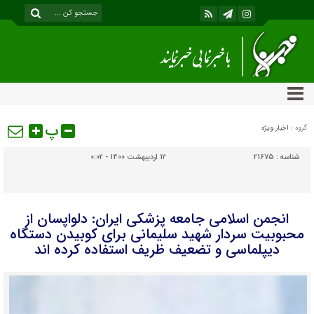
پ
گروه :
اخبار ویژه
شناسه :
21675
12 اردیبهشت 1400 - 0:02
انجمن اسلامى جامعه پزشکى ایران: دلواپسان از
محبوبیت سردار شهید سلیمانى براى کوبیدن دستگاه
دیپلماسى و تضعیف ظریف استفاده کرده اند