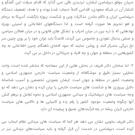
جریان موفق دیپلماسی ایشان، تردیدى باقى نمى گذارد که اقدام سرقت این گفتگو و
انتشار آن در شبکه سعودى، اقدامى کاملاً حساب شده بوده و با هدف تضعیف دستگاه
دیپلماسى ایران و ناکام ماندن مذاکرات وین و شکست پروژه بازگشت آمریکا به برجام
و لغو تحریم ها صورت گرفته است و لذا دستگاههاى اطلاعاتى و امنیتى بویژه
نهادهایى که با ذره بین در میان احزاب و تشکل هاى قانونى و در میان فعالان سیاسى
و صنفى بدنبال نفوذى و جاسوس مى گردند، قاعدتاً باید توان خود را بر روى چنین سر
نخ بزرگى متمرکز کنند و روشن نمایند که سود افشاى ناهنگام چنین اطلاعاتى به چه
کشورهایى در منطقه و جهان و چه افراد و جریاناتى در داخل بر مى گردد.
٢- اما سخنان دکتر ظریف در بخش هایى از این مصاحبه که منتشر شده است، واجد
تحلیلى بسیار دقیق و موشکافانه از وضعیت سیاست خارجى جمهورى اسلامى و
وضعیت کشور در منطقه و جهان است. ایشان بصورتى تخصصى و آسیب شناسانه
دلایل پیروزى ها و شکست هاى سیاست خارجى را بیان کرده و نشان مى دهد که دو
وجه سیاست هاى دیپلماتیک و میدانى جمهورى اسلامى و نحوه تعامل و برهم کنش
آنها چگونه وضعیت موجود کشور را رقم زده و کامیابى ها و ناکامى هاى سیاست
خارجى ایران ریشه در چه فرآیندهاى عمیق و پیچیده اى دارد.
دکتر ظریف بخوبى نشان مى دهد هر کجا که سیاست هاى میدانى نظام ایجاب مى
کرده است، دیپلماسى در خدمت آن قرار گرفته و باید سیاست‌های میدانی نیز در