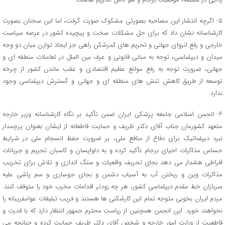
۵- اگرچه انتشار این مصاحبه بصورتى مشکوک صورت گرفت، اما این سخنان بصورت
کارشناسانه نشان داد که براى حل مشکلات سخت و پیچیده کشور در عرصه سیاست
خارجى و رفع انزواى جهانى و تحریم هاى کمرشکن راهى جز ایجاد توازن میان دو وجه
میدان و دیپلماسى، توجه به مبانى قانونى و عرف بین الملل در تعاملات منطقه اى و
جهانى، ضرورت توجه به رفع موانع عظیم اقتصادى و عقب ماندن کشور از چرخه
توسعه از طریق کاهش تنش هاى منطقه اى و جهانى و گسترش دیپلماسى وجود
ندارد.
۶- انجمن اسلامى جامعه پزشکى ایران ضمن تأکید بر نگاه کارشناسانه وزیر خارجه
متعهد کشورمان جناب آقاى دکتر ظریف و حمایت قاطعانه از ایشان بعنوان پرچمدار
نبرد دیپلماتیک براى دفاع از منافع ملى، بر ضرورت حفظ انسجام ملى در شرایط
حساس مذاکرات احیاى برجام تأکید کرده و به دلواپسان و کاسبان تحریم و جریانات
افراطى هشدار مى دهد بجای تحریف واقعیات و سنگ اندازى و تلاش براى تخریب
مذاکرات وین و ریختن آب به آسیاب دشمن و بجاى جوسازى و سم پاشى علیه
سربازان خط مقدم دیپلماسى کشور، هر چه زودتر اقدامات مخرب خود را متوقف کنند.
مردم ایران بخوبى متوجه تمام این کارشکنى ها هستند و فریب تبلیغات عوامفریبانه را
نخواهند خورد. این انجمن همچنین از ریاست محترم جمهور انتظار دارد که با قدرت و
قاطعیت از وزارت امور خارجه و شخص آقاى دکتر ظریف حمایت کرده و چنانچه مى