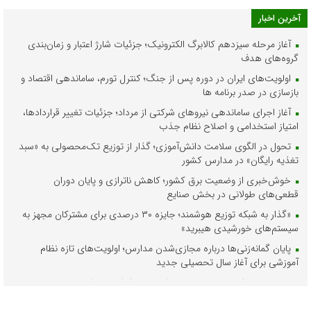
آخرین اخبار
آغاز مرحله سیزدهم کالابرگ الکترونیک؛ جزئیات شارژ اعتبار و زمان‌بندی
گروه‌های هدف
اولویت‌های ایران در دوره پس از جنگ؛ کنترل تورم، ساماندهی اقتصاد و
بازسازی در صدر برنامه ها
آغاز اجرای ساماندهی نیروهای شرکتی از مرداد؛ جزئیات تغییر قراردادها،
امتیاز استخدامی و اصلاح نظام جذب
تحول در الگوی سلامت دانش‌آموزی؛ گذار از توزیع تک‌محصولی به «سبد
تغذیه رایگان» در مدارس کشور
خوش‌خبری از وضعیت برق کشور؛ کاهش ناترازی و پایان دوران
قطعی‌های طولانی در بخش صنایع
«گذار به شبکه توزیع هوشمند؛ جایزه ۳۰ درصدی برای مشترکان مجهز به
سیستم‌های خورشیدی هیبرید»
پایان گمانه‌زنی‌ها درباره مجازی‌شدن مدارس؛ اولویت‌های تازه نظام
آموزشی برای آغاز سال تحصیلی جدید
مدیریت هوشمند زیرساخت‌های انرژی در شرایط بحرانی؛ دستاوردهای
استراتژیک منطقه ۸ عملیات انتقال گاز